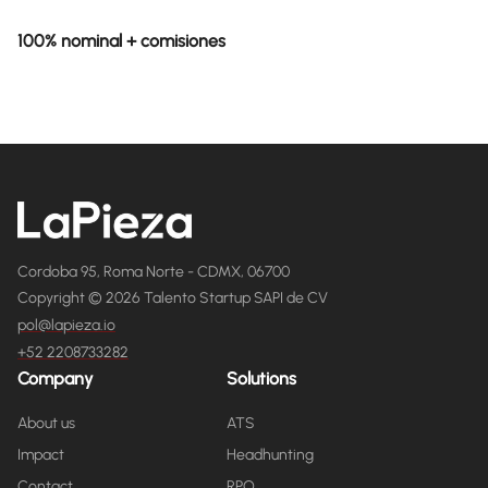
100% nominal + comisiones
Cordoba 95, Roma Norte - CDMX, 06700
Copyright © 2026 Talento Startup SAPI de CV
pol@lapieza.io
+52 2208733282
Company
Solutions
About us
ATS
Impact
Headhunting
Contact
RPO